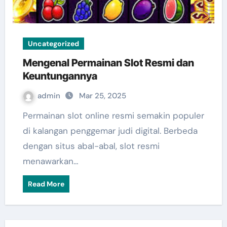
Uncategorized
Mengenal Permainan Slot Resmi dan
Keuntungannya
admin
Mar 25, 2025
Permainan slot online resmi semakin populer
di kalangan penggemar judi digital. Berbeda
dengan situs abal-abal, slot resmi
menawarkan…
Read More