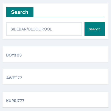
Search
Search
BOY303
AWET77
KURSI777