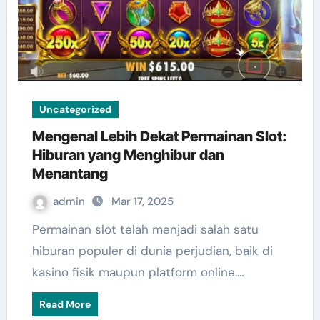
Uncategorized
Mengenal Lebih Dekat Permainan Slot:
Hiburan yang Menghibur dan
Menantang
admin
Mar 17, 2025
Permainan slot telah menjadi salah satu
hiburan populer di dunia perjudian, baik di
kasino fisik maupun platform online.…
Read More