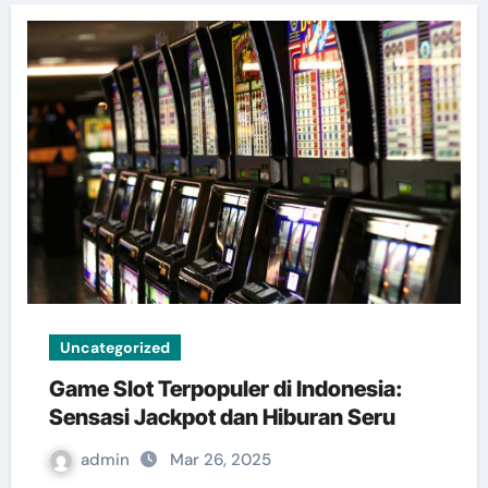
Uncategorized
Game Slot Terpopuler di Indonesia:
Sensasi Jackpot dan Hiburan Seru
admin
Mar 26, 2025