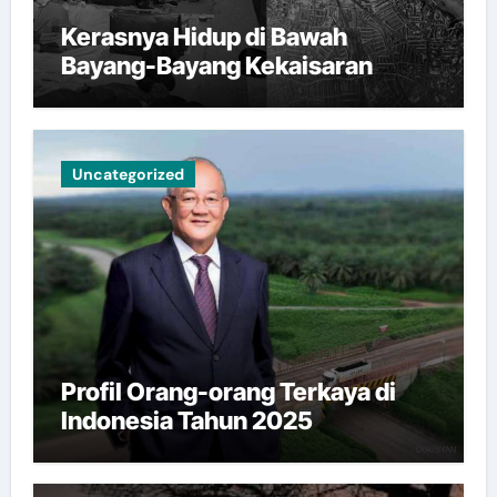
Kerasnya Hidup di Bawah
Bayang-Bayang Kekaisaran
Uncategorized
Profil Orang-orang Terkaya di
Indonesia Tahun 2025