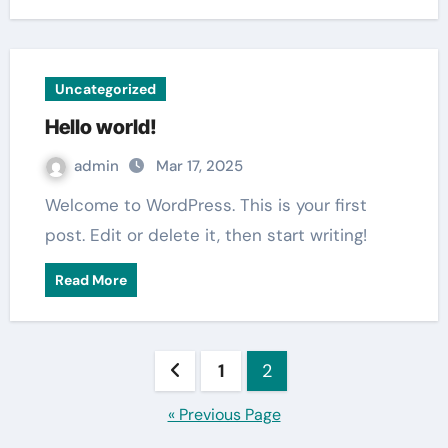
Uncategorized
Hello world!
admin
Mar 17, 2025
Welcome to WordPress. This is your first
post. Edit or delete it, then start writing!
Read More
Posts
1
2
pagination
« Previous Page